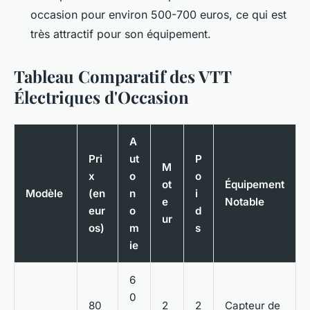
occasion pour environ 500-700 euros, ce qui est
très attractif pour son équipement.
Tableau Comparatif des VTT
Électriques d'Occasion
A
Pri
ut
P
M
x
o
o
ot
Équipement
Modèle
(en
n
i
e
Notable
eur
o
d
ur
os)
m
s
ie
6
0
80
2
2
Capteur de