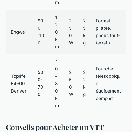
m
1
90
2
2
Format
2
0-
5
5
pliable,
Engwe
0
110
0
k
pneus tout-
k
0
W
g
terrain
m
4
0
Fourche
50
2
2
Toplife
-
télescopiqu
0-
5
2
E4600
8
e,
70
0
k
Denver
0
équipement
0
W
g
k
complet
m
Conseils pour Acheter un VTT