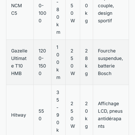
-
NCM
0-
5
0
couple,
8
C5
100
0
k
design
0
0
W
g
sportif
k
m
1
Gazelle
120
2
2
Fourche
0
Ultimat
0-
5
8
suspendue,
0
e T10
150
0
k
batterie
k
HMB
0
W
g
Bosch
m
3
5
2
2
Affichage
-
55
5
0
LCD, pneus
Hitway
9
0
0
k
antidérapa
0
W
g
nts
k