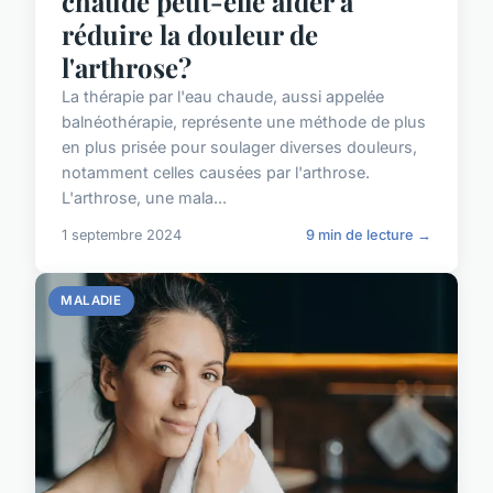
chaude peut-elle aider à
réduire la douleur de
l'arthrose?
La thérapie par l'eau chaude, aussi appelée
balnéothérapie, représente une méthode de plus
en plus prisée pour soulager diverses douleurs,
notamment celles causées par l'arthrose.
L'arthrose, une mala...
1 septembre 2024
9 min de lecture →
MALADIE