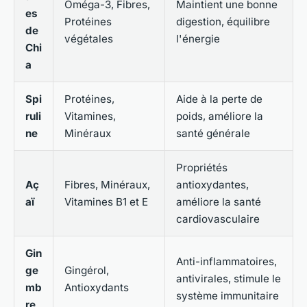
Oméga-3, Fibres,
Maintient une bonne
es
Protéines
digestion, équilibre
de
végétales
l'énergie
Chi
a
Spi
Protéines,
Aide à la perte de
ruli
Vitamines,
poids, améliore la
ne
Minéraux
santé générale
Propriétés
Aç
Fibres, Minéraux,
antioxydantes,
aï
Vitamines B1 et E
améliore la santé
cardiovasculaire
Gin
Anti-inflammatoires,
ge
Gingérol,
antivirales, stimule le
mb
Antioxydants
système immunitaire
re