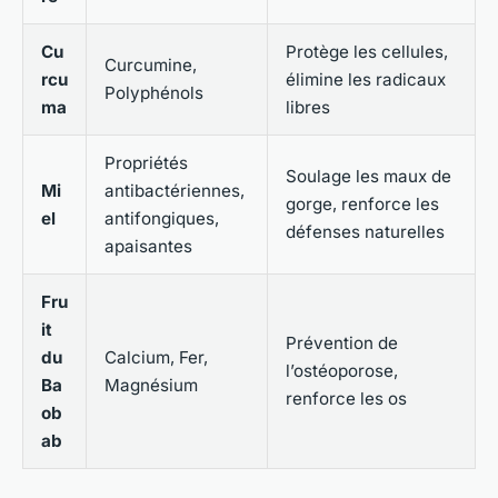
Cu
Protège les cellules,
Curcumine,
rcu
élimine les radicaux
Polyphénols
ma
libres
Propriétés
Soulage les maux de
Mi
antibactériennes,
gorge, renforce les
el
antifongiques,
défenses naturelles
apaisantes
Fru
it
Prévention de
du
Calcium, Fer,
l’ostéoporose,
Ba
Magnésium
renforce les os
ob
ab