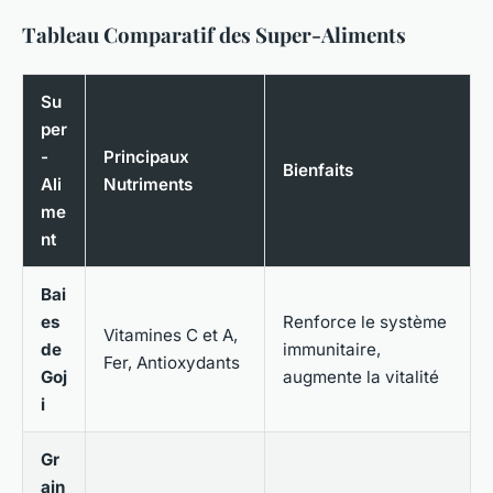
Tableau Comparatif des Super-Aliments
Su
per
-
Principaux
Bienfaits
Ali
Nutriments
me
nt
Bai
es
Renforce le système
Vitamines C et A,
de
immunitaire,
Fer, Antioxydants
Goj
augmente la vitalité
i
Gr
ain