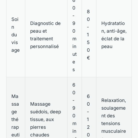
6
0
8
-
Soi
0
Diagnostic de
9
Hydratatio
n
-
peau et
0
n, anti-âge,
du
1
traitement
m
éclat de la
vis
5
personnalisé
in
peau
age
0
ut
€
e
s
6
0
Ma
6
-
Relaxation,
ssa
Massage
0
9
soulageme
ge
suédois, deep
-
0
nt des
thé
tissue, aux
1
m
tensions
rap
pierres
2
in
musculaire
euti
chaudes
0