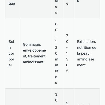
ut
s
que
€
e
s
6
0
-
7
Soi
1
0
Exfoliation,
Gommage,
n
2
-
nutrition de
enveloppeme
cor
0
1
la peau,
nt, traitement
por
m
5
amincisse
amincissant
el
in
0
ment
ut
€
e
s
3
0
5