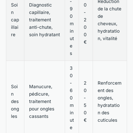
-
Réduction
Soi
Diagnostic
0
9
de la chute
n
capillaire,
-
0
de
cap
traitement
2
m
cheveux,
illai
anti-chute,
0
in
hydratatio
re
soin hydratant
0
ut
n, vitalité
€
e
s
3
0
-
2
Renforcem
Soi
Manucure,
6
0
ent des
n
pédicure,
0
-
ongles,
des
traitement
m
5
hydratatio
ong
pour ongles
in
0
n des
les
cassants
ut
€
cuticules
e