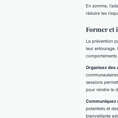
En somme, l’ada
réduire les risq
Former et i
La prévention p
leur entourage. I
comportements à
Organisez des a
communautaires 
sessions permet
pour rendre le d
Communiquez r
potentiels et d
bienveillante es