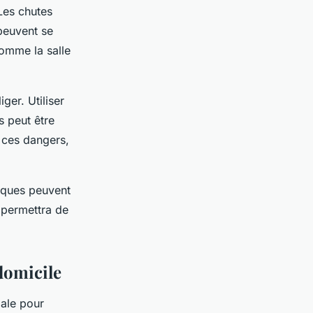
Les chutes
 peuvent se
comme la salle
er. Utiliser
 peut être
t ces dangers,
isques peuvent
t permettra de
domicile
ale pour