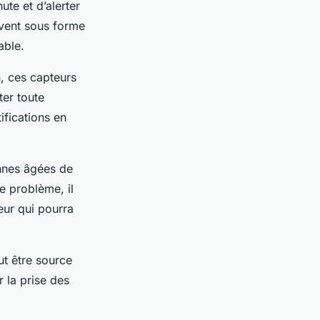
ute et d’alerter
uvent sous forme
able.
, ces capteurs
ter toute
ifications en
onnes âgées de
e problème, il
eur qui pourra
t être source
 la prise des