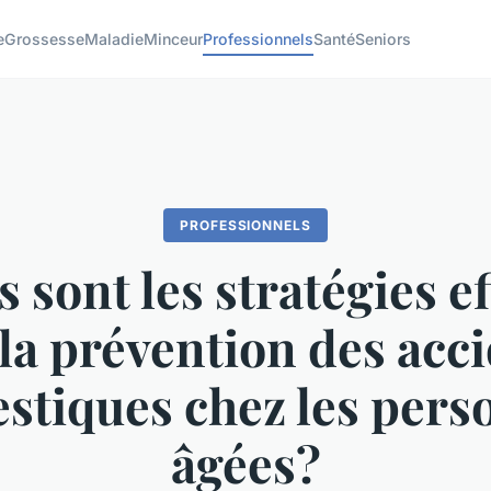
e
Grossesse
Maladie
Minceur
Professionnels
Santé
Seniors
PROFESSIONNELS
 sont les stratégies e
la prévention des acc
stiques chez les pers
âgées?