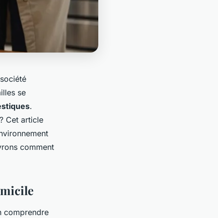
 société
illes se
estiques
.
? Cet article
environnement
ouvrons comment
omicile
en comprendre