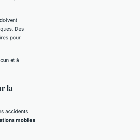
 doivent
iques. Des
ires pour
acun et à
r la
es accidents
cations mobiles