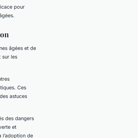
ficace pour
 âgées.
ion
nes âgées et de
 sur les
tres
tiques. Ces
 des astuces
és des dangers
erte et
à l’adoption de