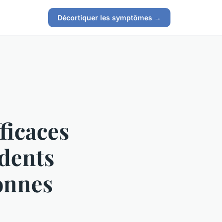
Décortiquer les symptômes →
fficaces
idents
onnes