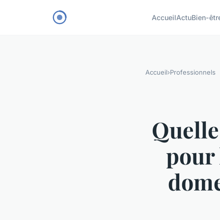
Accueil
Actu
Bien-êtr
Accueil
›
Professionnels
Quelles
pour 
dome