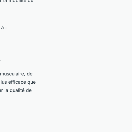
 la mobilité du
 à :
r
 musculaire, de
plus efficace que
r la qualité de