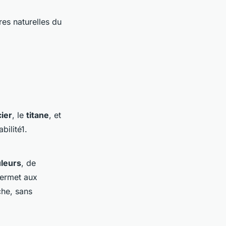
res naturelles du
cier
, le
titane
, et
bilité1.
uleurs
, de
permet aux
che, sans