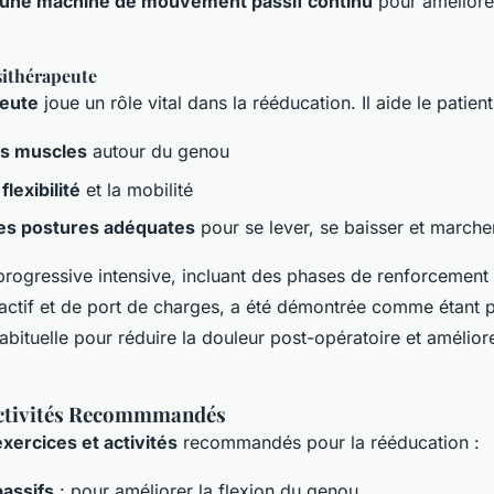
 d'une machine de mouvement passif continu
pour améliorer
sithérapeute
peute
joue un rôle vital dans la rééducation. Il aide le patient
es muscles
autour du genou
flexibilité
et la mobilité
es postures adéquates
pour se lever, se baisser et marche
progressive intensive, incluant des phases de renforcement
l'actif et de port de charges, a été démontrée comme étant 
abituelle pour réduire la douleur post-opératoire et améliore
Activités Recommmandés
exercices et activités
recommandés pour la rééducation :
assifs
: pour améliorer la flexion du genou