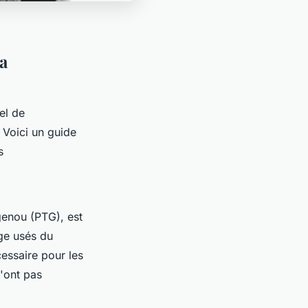
a
el de
 Voici un guide
s
 genou
(PTG), est
age usés du
essaire pour les
n'ont pas