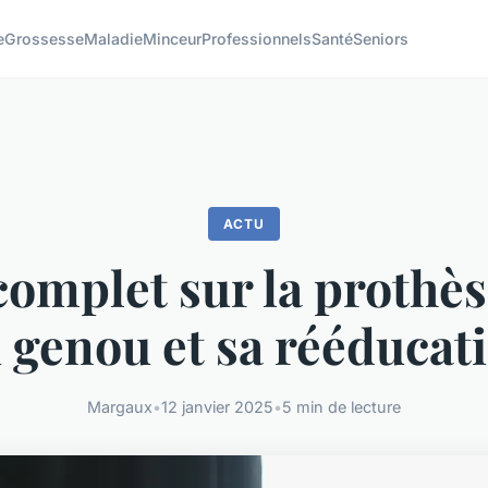
e
Grossesse
Maladie
Minceur
Professionnels
Santé
Seniors
ACTU
omplet sur la prothès
 genou et sa rééducat
Margaux
•
12 janvier 2025
•
5 min de lecture