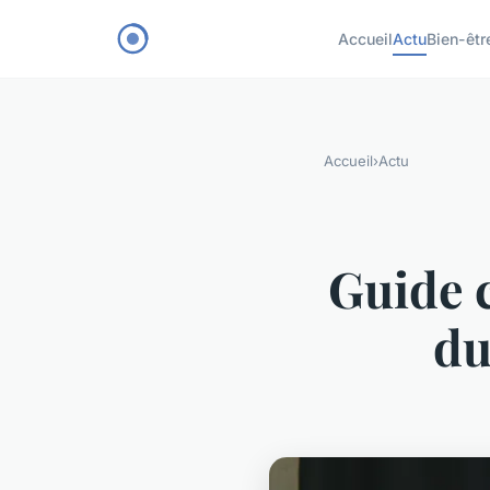
Accueil
Actu
Bien-êtr
Accueil
›
Actu
Guide c
du