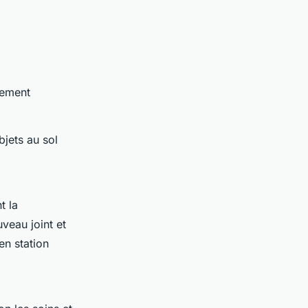
vement
bjets au sol
t la
veau joint et
en station