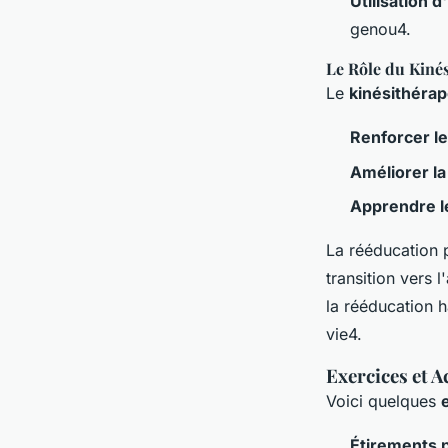
Utilisation
genou4.
Le Rôle du Kiné
Le
kinésithéra
Renforcer l
Améliorer la 
Apprendre l
La rééducation 
transition vers 
la rééducation h
vie4.
Exercices et 
Voici quelques
Étirements p