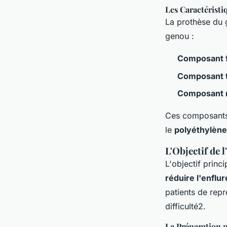
Les Caractéristi
La prothèse du g
genou :
Composant 
Composant t
Composant r
Ces composants s
le
polyéthylène
L'Objectif de 
L'objectif princ
réduire l'enflur
patients de rep
difficulté2.
La Préparation 