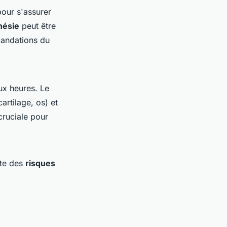
pour s'assurer
hésie
peut être
mandations du
ux heures. Le
artilage, os) et
cruciale pour
rte des
risques