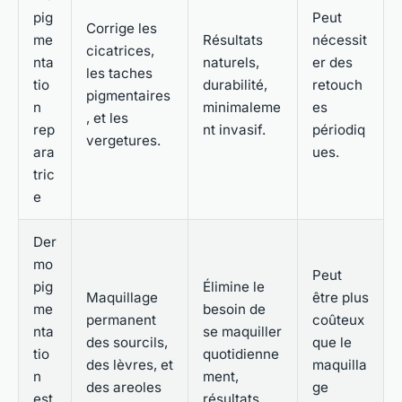
pig
Peut
Corrige les
me
Résultats
nécessit
cicatrices,
nta
naturels,
er des
les taches
tio
durabilité,
retouch
pigmentaires
n
minimaleme
es
, et les
rep
nt invasif.
périodiq
vergetures.
ara
ues.
tric
e
Der
mo
Peut
pig
Élimine le
Maquillage
être plus
me
besoin de
permanent
coûteux
nta
se maquiller
des sourcils,
que le
tio
quotidienne
des lèvres, et
maquilla
n
ment,
des areoles
ge
est
résultats