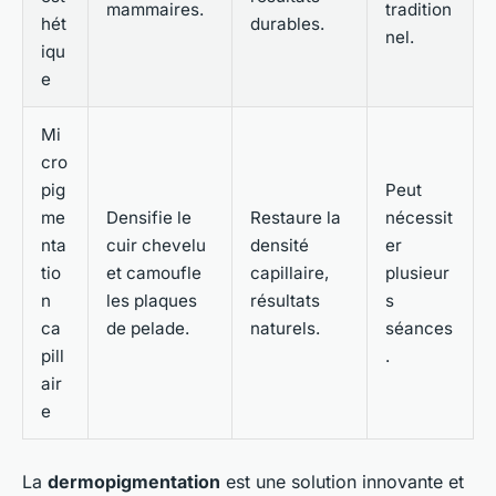
mammaires.
tradition
hét
durables.
nel.
iqu
e
Mi
cro
pig
Peut
me
Densifie le
Restaure la
nécessit
nta
cuir chevelu
densité
er
tio
et camoufle
capillaire,
plusieur
n
les plaques
résultats
s
ca
de pelade.
naturels.
séances
pill
.
air
e
La
dermopigmentation
est une solution innovante et