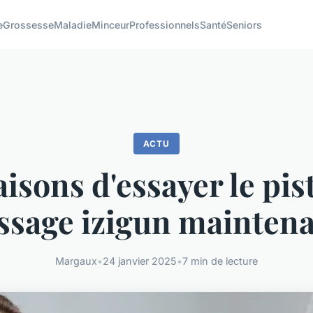
e
Grossesse
Maladie
Minceur
Professionnels
Santé
Seniors
ACTU
aisons d'essayer le pis
sage izigun maintena
Margaux
•
24 janvier 2025
•
7 min de lecture