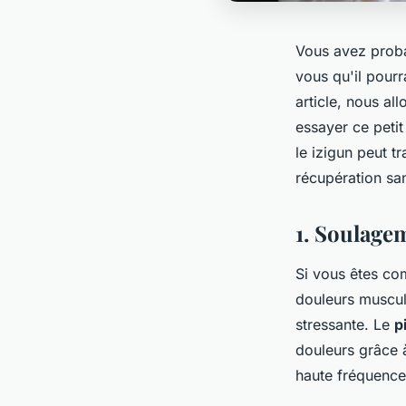
Vous avez prob
vous qu'il pourr
article, nous al
essayer ce peti
le izigun peut t
récupération sa
1. Soulage
Si vous êtes co
douleurs muscul
stressante. Le
p
douleurs grâce 
haute fréquence,