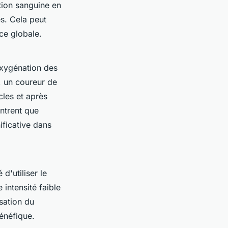
ation sanguine en
es. Cela peut
ce globale.
 oxygénation des
, un coureur de
cles et après
ntrent que
ificative dans
d'utiliser le
intensité faible
sation du
énéfique.