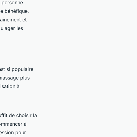
e personne
re bénéfique.
raînement et
oulager les
st si populaire
e massage plus
isation à
fit de choisir la
 commencer à
ression pour