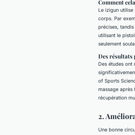
Comment cela 
Le izigun utilis
corps. Par exemp
précises, tandis
utilisant le pi
seulement soulag
Des résultats
Des études ont 
significativemen
of Sports Scien
massage après l
récupération mus
2. Améliora
Une bonne circul