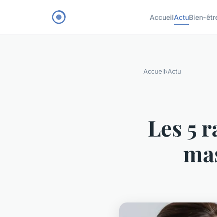
Accueil
Actu
Bien-êtr
Accueil
›
Actu
Les 5 r
mas