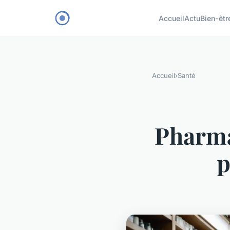
Accueil
Actu
Bien-êtr
Accueil
›
Santé
Pharmac
p