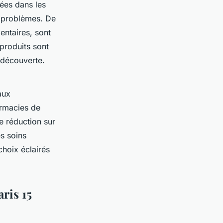
ées dans les
à problèmes. De
entaires, sont
produits sont
 découverte.
aux
armacies de
e réduction sur
es soins
choix éclairés
ris 15