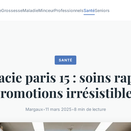
e
Grossesse
Maladie
Minceur
Professionnels
Santé
Seniors
SANTÉ
ie paris 15 : soins ra
romotions irrésistibl
Margaux
•
11 mars 2025
•
8 min de lecture