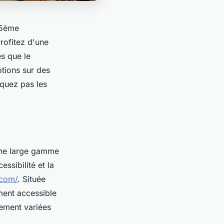
15ème
rofitez d'une
es que le
tions sur des
nquez pas les
une large gamme
ssibilité et la
.com/
. Située
ment accessible
ement variées