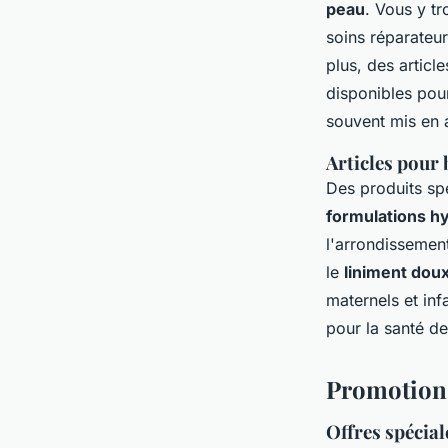
peau
. Vous y t
soins réparateu
plus, des articl
disponibles pou
souvent mis en 
Articles pour 
Des produits spé
formulations h
l'arrondissemen
le
liniment dou
maternels et inf
pour la santé de 
Promotions
Offres spécial