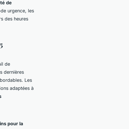
ité de
mode urgence, les
rs des heures
5
il de
s dernières
abordables. Les
ions adaptées à
s
ins pour la