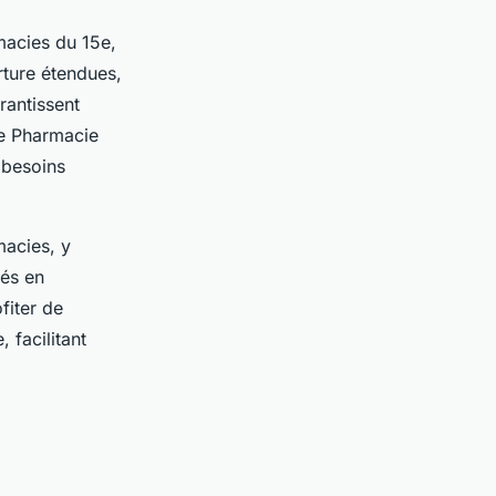
macies du 15e,
rture étendues,
rantissent
ue Pharmacie
 besoins
macies, y
sés en
fiter de
 facilitant