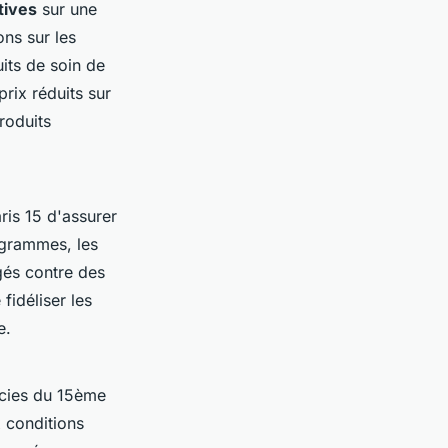
tives
sur une
ns sur les
its de soin de
rix réduits sur
roduits
is 15 d'assurer
ogrammes, les
gés contre des
fidéliser les
e.
acies du 15ème
x conditions